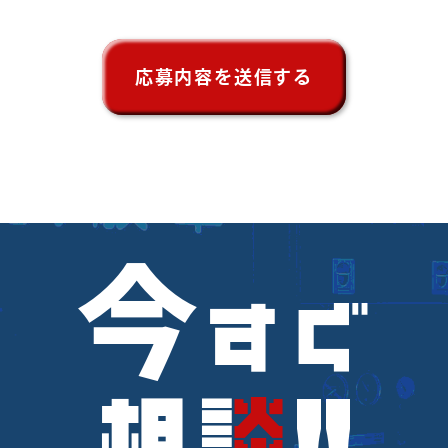
今
すぐ
‼︎
相
談