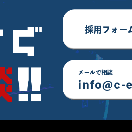
すぐ
採用フォー
‼︎
談
メールで相談
info@c-e