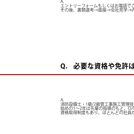
A.
エントリーフォームもしくはお電話で
その後、書類選考→面接→会社見学→
Q.
必要な資格や免許
A.
消防設備士・1級/2級管工事施工管理
始めの1～2年は先輩の指導のもと、O
資格取得制度もあり、ほとんどの社員